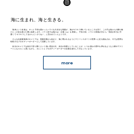
海に生まれ、海と生きる。
海来という名前は、やっと子供を授かったハワイを大好きな母親が、海がキラキラ輝いているところを見て、この子は海からの贈り物
だとこの名を授けた事に由来します。ハワイ語では海(Kai)・太陽（La）を意味し、子供の頃、ハワイの現地の方から「笑顔が本当に可
愛くて キラキラしてるからピッタリね！」と言われていたようです。
そんな白波瀬海来のキャリアは、芸能活動から始まり、海に導かれるようにマリーンスポーツの世界へと足を踏み入れ、今では世界を
転戦するプロボディーボーダーとして活躍しています。
自分のキャリアは自分で切り開くという強い意志の元、自分が目標としていることが、いつか誰かの背中を押せるような人柄やアスリ
ートになりたいと思いながら、タレントとプロボディーボーダーの活動を並行して行なっています。
more