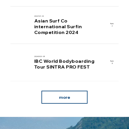
2024.11.01 - 03
Asian Surf Co
Rank
international Surfin
2
Competition 2024
2024.09.03 - 08
IBC World Bodyboarding
Rank
3
Tour SINTRA PRO FEST
more