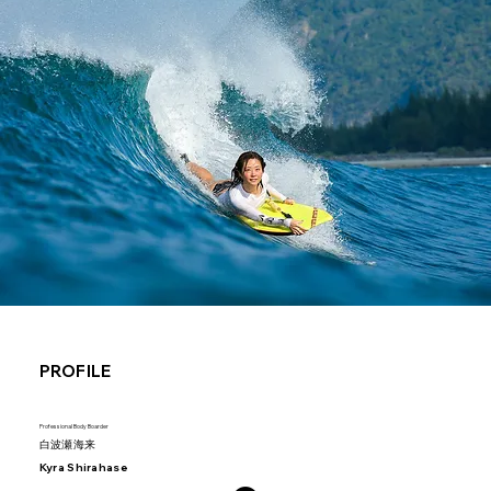
PROFILE
Professional Body Boarder
白波瀬海来
Kyra Shirahase